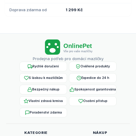
Doprava zdarma od
1 299 Kč
Prodejna potřeb pro domácí mazlíčky
Rychlé doručení
Ověřené produkty
S láskou k mazlíčkům
Expedice do 24 h
Bezpečný nákup
Spokojenost garantována
Vlastní zdravá krmiva
Osobní přístup
Poradenství zdarma
KATEGORIE
NÁKUP