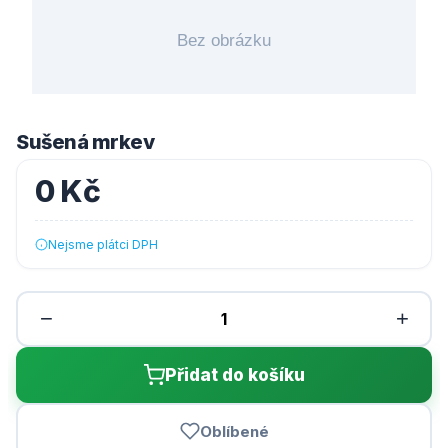
Sušená mrkev
0 Kč
Nejsme plátci DPH
−
+
Přidat do košíku
Oblíbené