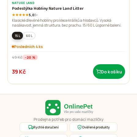
NATURE LAND
Podestýlka Hobliny Nature Land Litter
5,0
3×
Klasické dřevěné hobliny pro klece králíků a hlodavců. Vysoká
nasákavost, jemná struktura, bez prachu. 15/60 L úsporné balení.
15 L
60 L
Posledních 4 ks
49 Kč
−20 %
39 Kč
Do košíku
Prodejna potřeb pro domácí mazlíčky
Rychlé doručení
Ověřené produkty