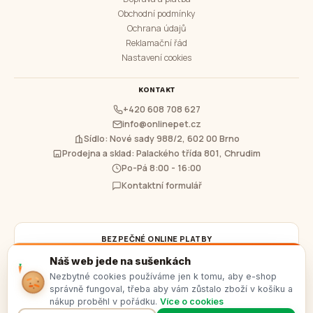
Obchodní podmínky
Ochrana údajů
Reklamační řád
Nastavení cookies
KONTAKT
+420 608 708 627
info@onlinepet.cz
Sídlo: Nové sady 988/2, 602 00 Brno
Prodejna a sklad: Palackého třída 801, Chrudim
Po-Pá 8:00 - 16:00
Kontaktní formulář
BEZPEČNÉ ONLINE PLATBY
Náš web jede na sušenkách
Platby kartou a platebními tlačítky bank zajišťuje
Comgate, a.s.
a
GoPay
Nezbytné cookies používáme jen k tomu, aby e-shop
s.r.o.
Podrobnosti najdete v sekci
Doprava a platba
.
správně fungoval, třeba aby vám zůstalo zboží v košíku a
nákup proběhl v pořádku.
Více o cookies