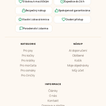
S láskou k mazlíčkům
Expedice do 24 h
Bezpečný nákup
Spokojenost garantována
Vlastní zdravá krmiva
Osobní přístup
Poradenství zdarma
KATEGORIE
NÁKUP
Pro psy
AI doporučení
Pro kočky
Oblíbené
Pro králíky
Košík
Pro morčata
Moje objednávky
Pro osmáky
Můj účet
Pro činčily
INFORMACE
Články
O nás
Kontakt
Doprava a platba