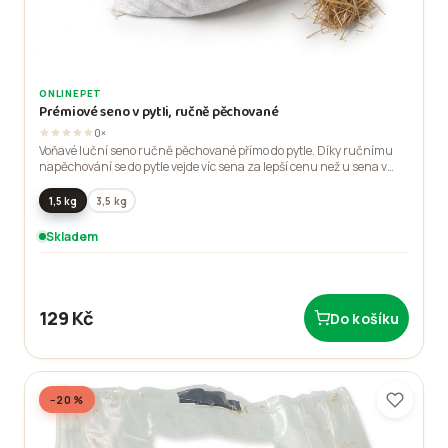
ONLINEPET
Prémiové seno v pytli, ručně pěchované
0×
Voňavé luční seno ručně pěchované přímo do pytle. Díky ručnímu
napěchování se do pytle vejde víc sena za lepší cenu než u sena v
krabici. Kvalitní vláknina pro králíky, morčata a další drobné
býložravce. Náš produkt Onlinepet.
1,5 kg
3,5 kg
Skladem
129 Kč
Do košíku
−20 %