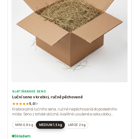
SLATIŇANSKÉ SENO
Luční seno v krabici, ručně pěchované
5,0
5×
Krabice plná lučního sena, ručně napěchovaná do posledního
místa. Seno z loňské sklizně, kvalitně usušené a celou dobu
uskladněné v suchu na naší farmě v Chrudimi.
MINI 0,8 kg
MEDIUM 1,5 kg
LARGE 2 kg
Skladem