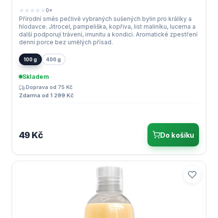
0×
Přírodní směs pečlivě vybraných sušených bylin pro králíky a
hlodavce. Jitrocel, pampeliška, kopřiva, list maliníku, lucerna a
další podporují trávení, imunitu a kondici. Aromatické zpestření
denní porce bez umělých přísad.
100 g
400 g
Skladem
Doprava od 75 Kč
Zdarma od 1 299 Kč
49 Kč
Do košíku