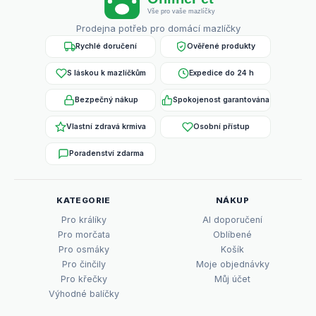
Prodejna potřeb pro domácí mazlíčky
Rychlé doručení
Ověřené produkty
S láskou k mazlíčkům
Expedice do 24 h
Bezpečný nákup
Spokojenost garantována
Vlastní zdravá krmiva
Osobní přístup
Poradenství zdarma
KATEGORIE
NÁKUP
Pro králíky
AI doporučení
Pro morčata
Oblíbené
Pro osmáky
Košík
Pro činčily
Moje objednávky
Pro křečky
Můj účet
Výhodné balíčky