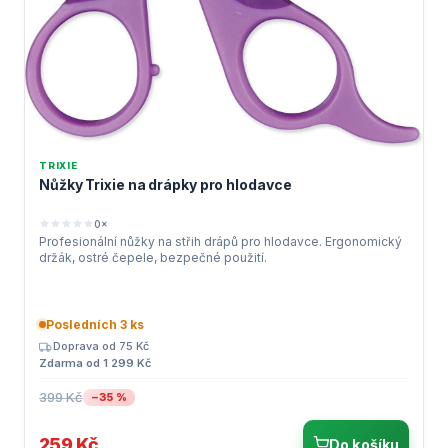
TRIXIE
Nůžky Trixie na drápky pro hlodavce
0×
Profesionální nůžky na střih drápů pro hlodavce. Ergonomický
držák, ostré čepele, bezpečné použití.
Posledních 3 ks
Doprava od 75 Kč
Zdarma od 1 299 Kč
399 Kč
−35 %
259 Kč
Do košíku