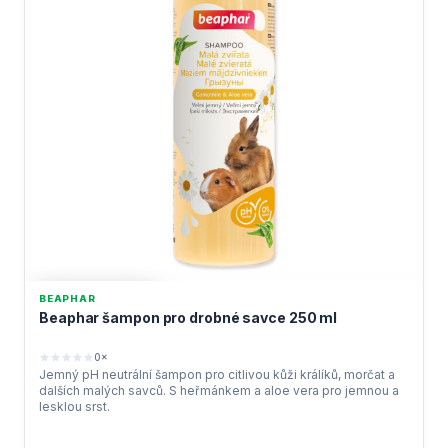
BEAPHAR
VYPRODÁNO
Beaphar šampon pro drobné savce 250 ml
0×
Jemný pH neutrální šampon pro citlivou kůži králíků, morčat a
dalších malých savců. S heřmánkem a aloe vera pro jemnou a
lesklou srst.