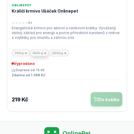
ONLINEPET
VYPRODÁNO
Králičí krmivo Ušáček Onlinepet
0×
Energetické krmivo pro aktivní a venkovní králíky. Vyvážený
obilný základ pro energii a porce přírodních karotenů z mrkve
a vojtěšky pro imunitu a zářivou srst.
700 g
×
1500 g
×
2500 g
×
Vyprodáno
Doprava od 75 Kč
Zdarma od 1 299 Kč
219 Kč
Do košíku