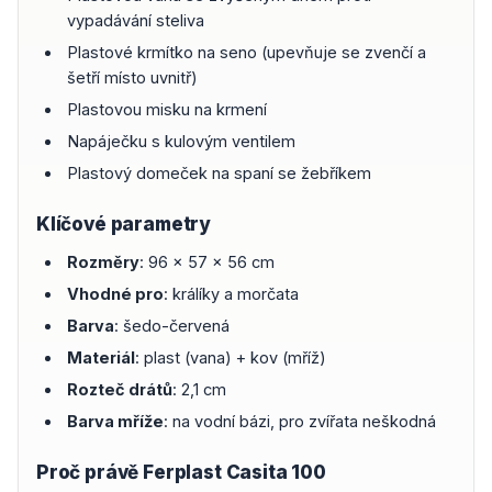
vypadávání steliva
Plastové krmítko na seno (upevňuje se zvenčí a
šetří místo uvnitř)
Plastovou misku na krmení
Napáječku s kulovým ventilem
Plastový domeček na spaní se žebříkem
Klíčové parametry
Rozměry
: 96 x 57 x 56 cm
Vhodné pro
: králíky a morčata
Barva
: šedo-červená
Materiál
: plast (vana) + kov (mříž)
Rozteč drátů
: 2,1 cm
Barva mříže
: na vodní bázi, pro zvířata neškodná
Proč právě Ferplast Casita 100