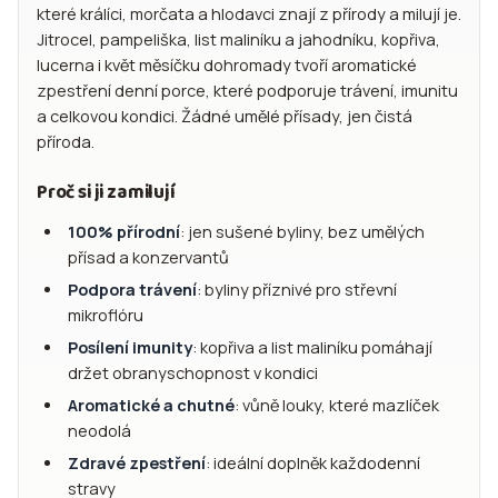
které králíci, morčata a hlodavci znají z přírody a milují je.
Jitrocel, pampeliška, list maliníku a jahodníku, kopřiva,
lucerna i květ měsíčku dohromady tvoří aromatické
zpestření denní porce, které podporuje trávení, imunitu
a celkovou kondici. Žádné umělé přísady, jen čistá
příroda.
Proč si ji zamilují
100% přírodní
: jen sušené byliny, bez umělých
přísad a konzervantů
Podpora trávení
: byliny příznivé pro střevní
mikroflóru
Posílení imunity
: kopřiva a list maliníku pomáhají
držet obranyschopnost v kondici
Aromatické a chutné
: vůně louky, které mazlíček
neodolá
Zdravé zpestření
: ideální doplněk každodenní
stravy