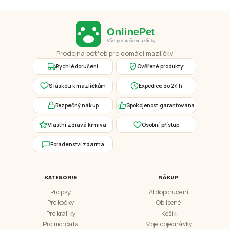
Prodejna potřeb pro domácí mazlíčky
Rychlé doručení
Ověřené produkty
S láskou k mazlíčkům
Expedice do 24 h
Bezpečný nákup
Spokojenost garantována
Vlastní zdravá krmiva
Osobní přístup
Poradenství zdarma
KATEGORIE
NÁKUP
Pro psy
AI doporučení
Pro kočky
Oblíbené
Pro králíky
Košík
Pro morčata
Moje objednávky