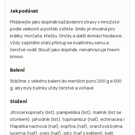
Jak podávat
Přidávejte jako doplněk každodenní stravy v množství
podle velikosti a potřeb zvířete. Směs je vhodná pro
králíky, morčata, křečky, činčily a další domácí hlodavce.
Vždy zajistěte stálý přístup ke kvalitnímu senu a
čerstvé vodě. Slouží jako doplněk, nenahrazuje hlavní
krmivo.
Balení
Stáčíme z velkého balení do menších porcí 200 g a 500
g, aby byly bylinky vždy čerstvé a voňavé.
Složení
Jitrocel kopinatý (list), pampeliška (list), maliník (list se
stonkem), jahodník (list), topinambur (nať), echinacea /
třapatka nachová (nať), kopřiva (nať), oranžová bylina,
lucerna (nať), oves (nať), sléz (nať s květem), květ