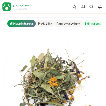
Hlavní stránka
Pro králíky
Pamlsky a bylinky
Bylinná směs pr