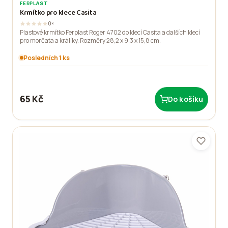
FERPLAST
Krmítko pro klece Casita
0×
Plastové krmítko Ferplast Roger 4702 do klecí Casita a dalších klecí
pro morčata a králíky. Rozměry 28,2 x 9,3 x 15,8 cm.
Posledních 1 ks
65 Kč
Do košíku