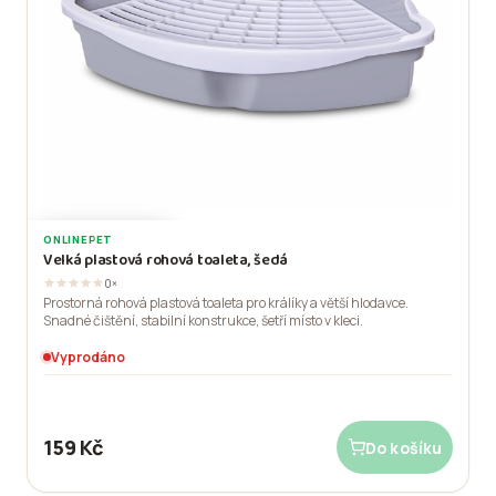
ONLINEPET
VYPRODÁNO
Velká plastová rohová toaleta, šedá
0×
Prostorná rohová plastová toaleta pro králíky a větší hlodavce.
Snadné čištění, stabilní konstrukce, šetří místo v kleci.
Vyprodáno
159 Kč
Do košíku