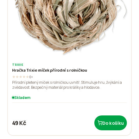
TRIXIE
Hračka Trixie míček přírodní s rolničkou
0×
Přírodní pletený míček s rolničkou uvnitř. Stimuluje hru, žvýkání a
zvědavost. Bezpečný materiál pro králíky a hlodavce.
Skladem
49 Kč
Do košíku