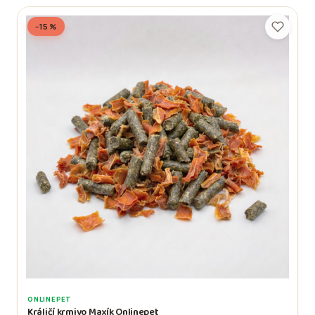
−15 %
ONLINEPET
Králičí krmivo Maxík Onlinepet