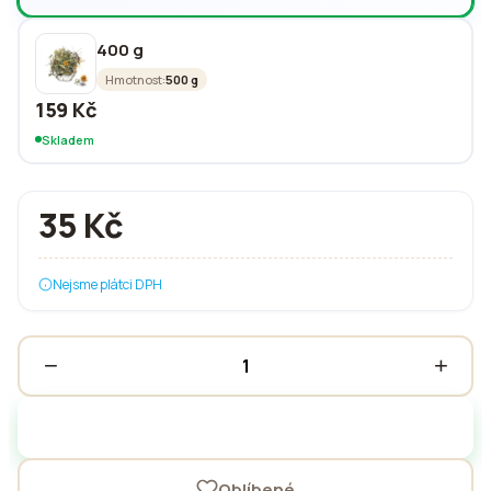
400 g
Hmotnost:
500 g
159 Kč
Skladem
35 Kč
Nejsme plátci DPH
−
+
Přidat do košíku
Oblíbené