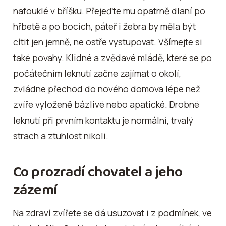
nafouklé v bříšku. Přejeďte mu opatrně dlaní po
hřbetě a po bocích, páteř i žebra by měla být
cítit jen jemně, ne ostře vystupovat. Všímejte si
také povahy. Klidné a zvědavé mládě, které se po
počátečním leknutí začne zajímat o okolí,
zvládne přechod do nového domova lépe než
zvíře vyloženě bázlivé nebo apatické. Drobné
leknutí při prvním kontaktu je normální, trvalý
strach a ztuhlost nikoli.
Co prozradí chovatel a jeho
zázemí
Na zdraví zvířete se dá usuzovat i z podmínek, ve