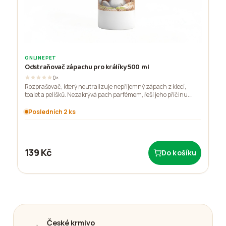
ONLINEPET
Odstraňovač zápachu pro králíky 500 ml
0×
Rozprašovač, který neutralizuje nepříjemný zápach z klecí,
toalet a pelíšků. Nezakrývá pach parfémem, řeší jeho příčinu.
Praktické balení 500 ml.
Posledních 2 ks
139 Kč
Do košíku
České krmivo