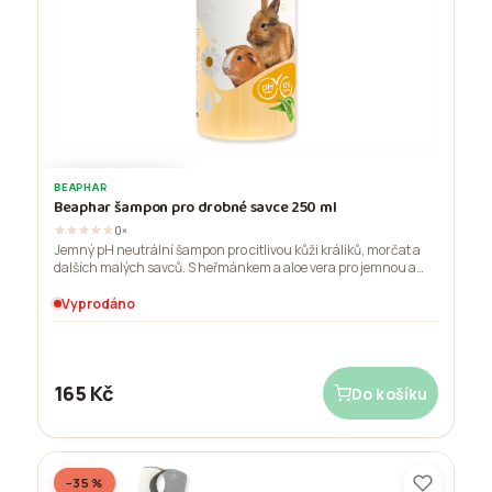
BEAPHAR
VYPRODÁNO
Beaphar šampon pro drobné savce 250 ml
0×
Jemný pH neutrální šampon pro citlivou kůži králíků, morčat a
dalších malých savců. S heřmánkem a aloe vera pro jemnou a
lesklou srst.
Vyprodáno
165 Kč
Do košíku
−35 %