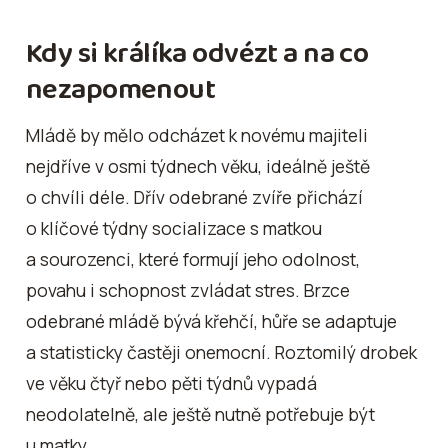
Kdy si králíka odvézt a na co
nezapomenout
Mládě by mělo odcházet k novému majiteli
nejdříve v osmi týdnech věku, ideálně ještě
o chvíli déle. Dřív odebrané zvíře přichází
o klíčové týdny socializace s matkou
a sourozenci, které formují jeho odolnost,
povahu i schopnost zvládat stres. Brzce
odebrané mládě bývá křehčí, hůře se adaptuje
a statisticky častěji onemocní. Roztomilý drobek
ve věku čtyř nebo pěti týdnů vypadá
neodolatelně, ale ještě nutně potřebuje být
u matky.