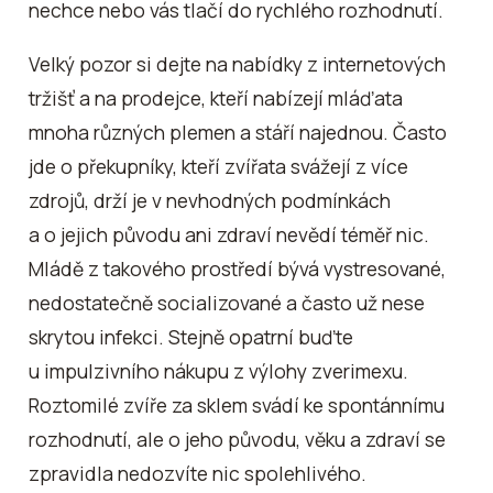
nechce nebo vás tlačí do rychlého rozhodnutí.
Velký pozor si dejte na nabídky z internetových
tržišť a na prodejce, kteří nabízejí mláďata
mnoha různých plemen a stáří najednou. Často
jde o překupníky, kteří zvířata svážejí z více
zdrojů, drží je v nevhodných podmínkách
a o jejich původu ani zdraví nevědí téměř nic.
Mládě z takového prostředí bývá vystresované,
nedostatečně socializované a často už nese
skrytou infekci. Stejně opatrní buďte
u impulzivního nákupu z výlohy zverimexu.
Roztomilé zvíře za sklem svádí ke spontánnímu
rozhodnutí, ale o jeho původu, věku a zdraví se
zpravidla nedozvíte nic spolehlivého.