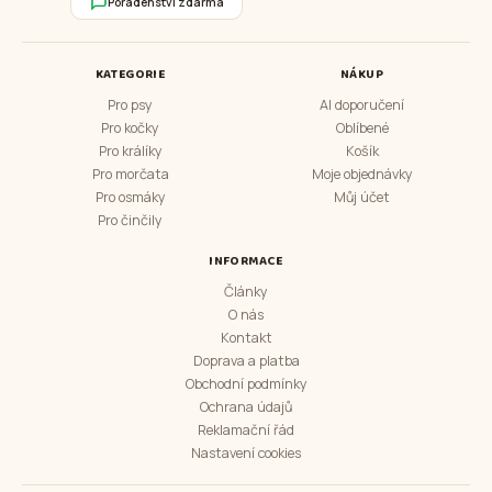
Poradenství zdarma
KATEGORIE
NÁKUP
Pro psy
AI doporučení
Pro kočky
Oblíbené
Pro králíky
Košík
Pro morčata
Moje objednávky
Pro osmáky
Můj účet
Pro činčily
INFORMACE
Články
O nás
Kontakt
Doprava a platba
Obchodní podmínky
Ochrana údajů
Reklamační řád
Nastavení cookies