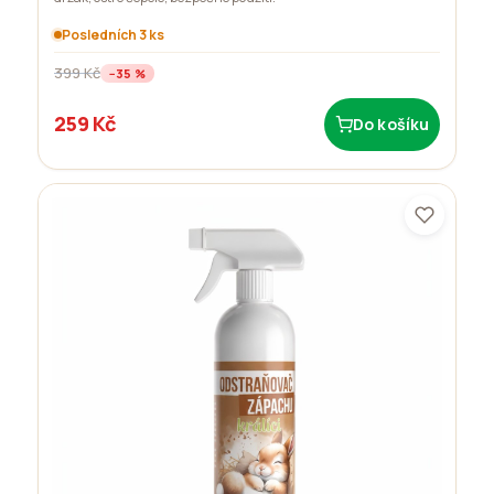
Posledních 3 ks
399 Kč
−35 %
259 Kč
Do košíku