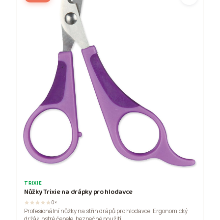
TRIXIE
Nůžky Trixie na drápky pro hlodavce
0×
Profesionální nůžky na střih drápů pro hlodavce. Ergonomický
držák, ostré čepele, bezpečné použití.