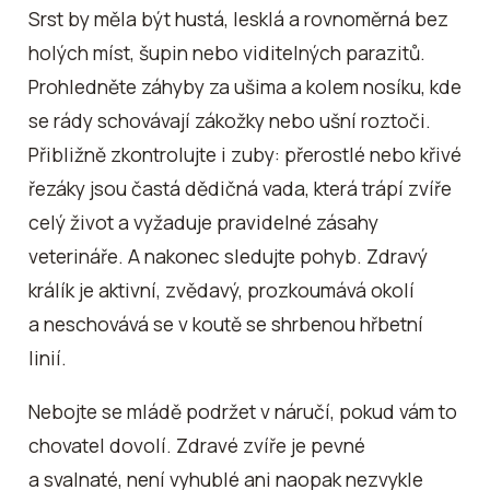
Srst by měla být hustá, lesklá a rovnoměrná bez
holých míst, šupin nebo viditelných parazitů.
Prohledněte záhyby za ušima a kolem nosíku, kde
se rády schovávají zákožky nebo ušní roztoči.
Přibližně zkontrolujte i zuby: přerostlé nebo křivé
řezáky jsou častá dědičná vada, která trápí zvíře
celý život a vyžaduje pravidelné zásahy
veterináře. A nakonec sledujte pohyb. Zdravý
králík je aktivní, zvědavý, prozkoumává okolí
a neschovává se v koutě se shrbenou hřbetní
linií.
Nebojte se mládě podržet v náručí, pokud vám to
chovatel dovolí. Zdravé zvíře je pevné
a svalnaté, není vyhublé ani naopak nezvykle