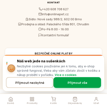
KONTAKT
+420 608 708 627
info@onlinepet.cz
Sídlo: Nové sady 988/2, 602 00 Brno
Prodejna a sklad: Palackého třída 801, Chrudim
Po-Pá 8:00 - 16:00
Kontaktní formulář
BEZPEČNÉ ONLINE PLATBY
Náš web jede na sušenkách
Platby kartou a platebními tlačítky bank zajišťuje
Comgate, a.s.
a
GoPay
Nezbytné cookies používáme jen k tomu, aby e-shop
s.r.o.
Podrobnosti najdete v sekci
Doprava a platba
.
správně fungoval, třeba aby vám zůstalo zboží v košíku a
nákup proběhl v pořádku.
Více o cookies
Přijmout nezbytné
Přijmout vše
© 2026 Onlinepet s.r.o. · IČO 29698847
Vytvořeno na
Eshopland.cz
by
Wopro.cz
Domů
Produkty
Košík
Objednávky
Účet