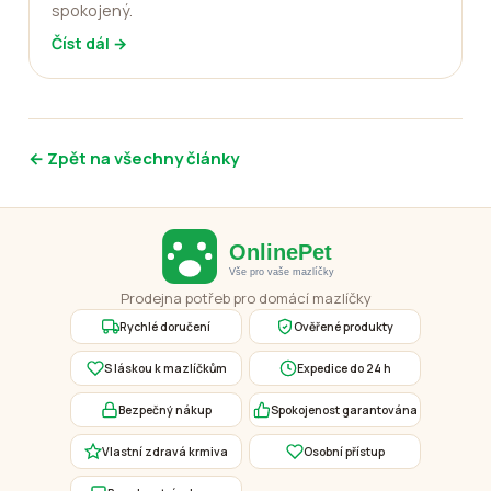
spokojený.
Číst dál →
← Zpět na všechny články
Prodejna potřeb pro domácí mazlíčky
Rychlé doručení
Ověřené produkty
S láskou k mazlíčkům
Expedice do 24 h
Bezpečný nákup
Spokojenost garantována
Vlastní zdravá krmiva
Osobní přístup