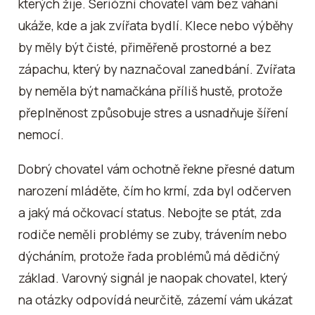
kterých žije. Seriózní chovatel vám bez váhání
ukáže, kde a jak zvířata bydlí. Klece nebo výběhy
by měly být čisté, přiměřeně prostorné a bez
zápachu, který by naznačoval zanedbání. Zvířata
by neměla být namačkána příliš hustě, protože
přeplněnost způsobuje stres a usnadňuje šíření
nemocí.
Dobrý chovatel vám ochotně řekne přesné datum
narození mláděte, čím ho krmí, zda byl odčerven
a jaký má očkovací status. Nebojte se ptát, zda
rodiče neměli problémy se zuby, trávením nebo
dýcháním, protože řada problémů má dědičný
základ. Varovný signál je naopak chovatel, který
na otázky odpovídá neurčitě, zázemí vám ukázat